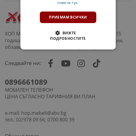
повече тук.
ПРИЕМАМ ВСИЧКИ
ХОП Мебели е верига магазини в София и над 15
ВИЖТЕ
ПОДРОБНОСТИТЕ
годишна история в продажбата на мебели, кухни,
обзавеждане за дневна, хол, офис и др.
Следвайте ни:
0896661089
МОБИЛЕН ТЕЛЕФОН
ЦЕНА СЪГЛАСНО ТАРИФНИЯ ВИ ПЛАН
e-mail:
hop.mebeli@abv.bg
тел.: 02/978 09 66; 0700 800 39
Общи условия