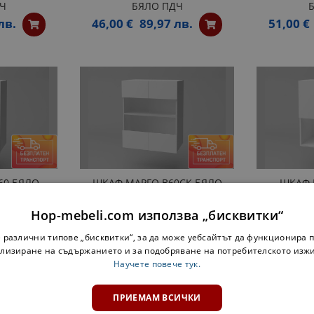
Ч
БЯЛО ПДЧ
лв.
46,00 €
89,97 лв.
51,00 €
60 БЯЛО
ШКАФ МАРГО B60СК БЯЛО
ШКАФ 
ПДЧ
МИКРОВ
22 лв.
68,00 €
133,00 лв.
Hop-mebeli.com използва „бисквитки“
58,00 
 различни типове „бисквитки“, за да може уебсайтът да функционира п
лизиране на съдържанието и за подобряване на потребителското изж
Научете повече тук.
«
1
2
3
»
ПРИЕМАМ ВСИЧКИ