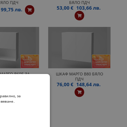
БЯЛО ПДЧ
БЯЛО ПДЧ
53,00 €
103,66 лв.
99,75 лв.
МАРГО B60Б ЗА
ШКАФ МАРГО B80 БЯЛО
ЪЛНОВА В БЯЛО
ПДЧ
76,00 €
148,64 лв.
ПДЧ
€
113,44 лв.
равилно, за
ивяване.