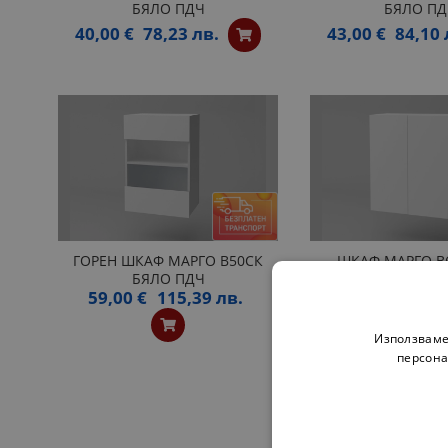
БЯЛО ПДЧ
БЯЛО ПД
40,00 €
78,23 лв.
43,00 €
84,10 
ГОРЕН ШКАФ МАРГО B50СК
ШКАФ МАРГО B
БЯЛО ПДЧ
ПДЧ
59,00 €
115,39 лв.
63,00 €
123,
Използваме
персона