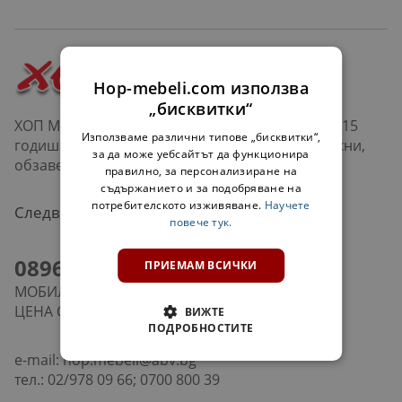
Hop-mebeli.com използва
„бисквитки“
ХОП Мебели е верига магазини в София и над 15
Използваме различни типове „бисквитки“,
годишна история в продажбата на мебели, кухни,
за да може уебсайтът да функционира
обзавеждане за дневна, хол, офис и др.
правилно, за персонализиране на
съдържанието и за подобряване на
потребителското изживяване.
Научете
Следвайте ни:
повече тук.
0896661089
ПРИЕМАМ ВСИЧКИ
МОБИЛЕН ТЕЛЕФОН
ЦЕНА СЪГЛАСНО ТАРИФНИЯ ВИ ПЛАН
ВИЖТЕ
ПОДРОБНОСТИТЕ
e-mail:
hop.mebeli@abv.bg
тел.: 02/978 09 66; 0700 800 39