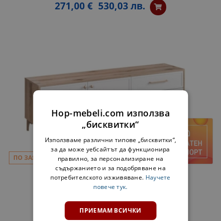
271,00 €
530,03 лв.
Hop-mebeli.com използва
„бисквитки“
Използваме различни типове „бисквитки“,
за да може уебсайтът да функционира
ПО ЗАЯВКА
правилно, за персонализиране на
съдържанието и за подобряване на
ТВ ШКАФ АЛБА - ДЪБ КАНЕЛА / БЯЛО
потребителското изживяване.
Научете
254,00 €
496,78 лв.
повече тук.
ПРИЕМАМ ВСИЧКИ