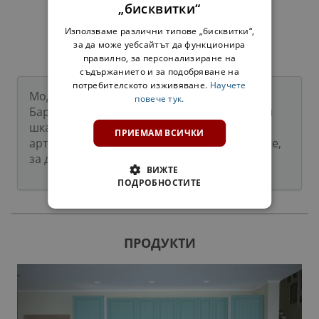
АРТИСАН
„бисквитки“
64,00 €
125,17 лв.
Използваме различни типове „бисквитки“,
за да може уебсайтът да функционира
правилно, за персонализиране на
съдържанието и за подобряване на
потребителското изживяване.
Научете
Модулна система за коридор и антре
повече тук.
Барселона предлага различни гардероби и
шкафове. В модерна комбинация от дъб
ПРИЕМАМ ВСИЧКИ
артисан и бяло. С практично разпределение,
за да имате място за всичко!
ВИЖТЕ
ПОДРОБНОСТИТЕ
ПРОДУКТИ