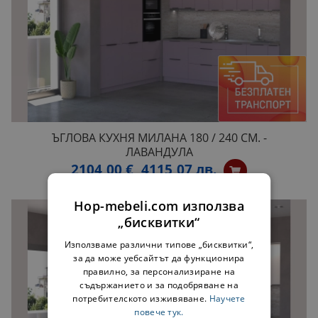
ЪГЛОВА КУХНЯ МИЛАНА 180 / 240 СМ. -
ЛАВАНДУЛА
2104,00 €
4115,07 лв.
Hop-mebeli.com използва
„бисквитки“
Използваме различни типове „бисквитки“,
за да може уебсайтът да функционира
правилно, за персонализиране на
съдържанието и за подобряване на
потребителското изживяване.
Научете
повече тук.